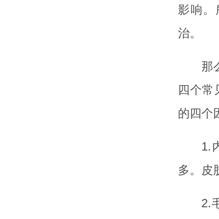
影响。
治。
那
四个常
的四个
1
多。皮
2