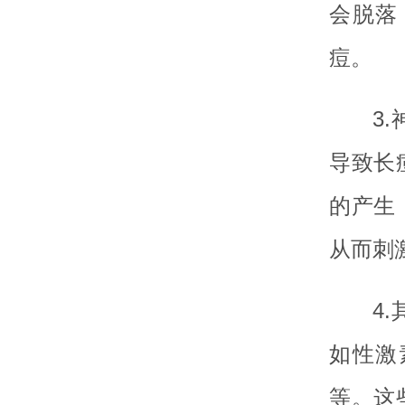
会脱落
痘。
3
导致长
的产生
从而刺
4
如性激
等。这