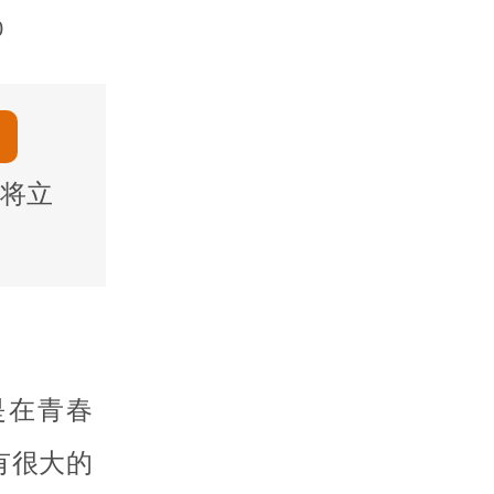
0
将立
是在青春
有很大的