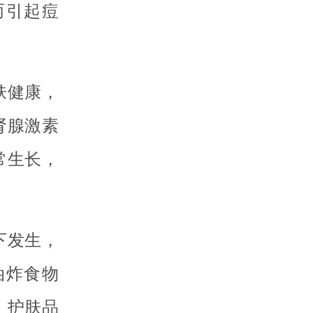
而引起痘
肤健康，
肾腺激素
常生长，
下发生，
油炸食物
、护肤品