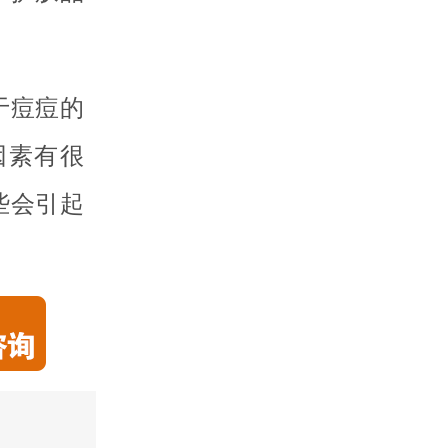
于痘痘的
因素有很
些会引起