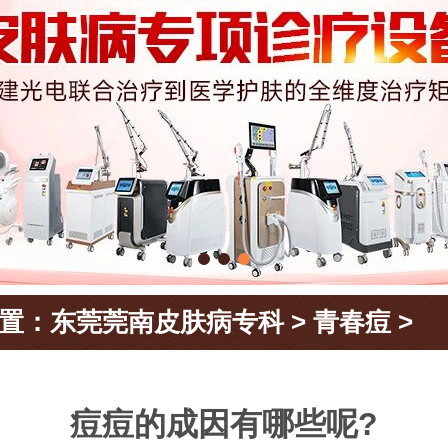
置：
东莞莞南皮肤病专科
>
青春痘
>
痘痘的成因有哪些呢?