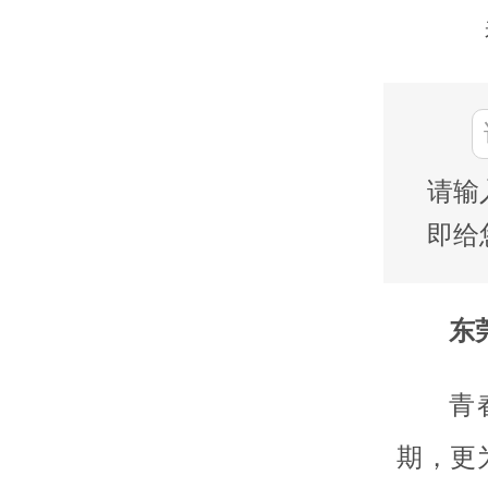
请输
即给
东莞
青
期，更