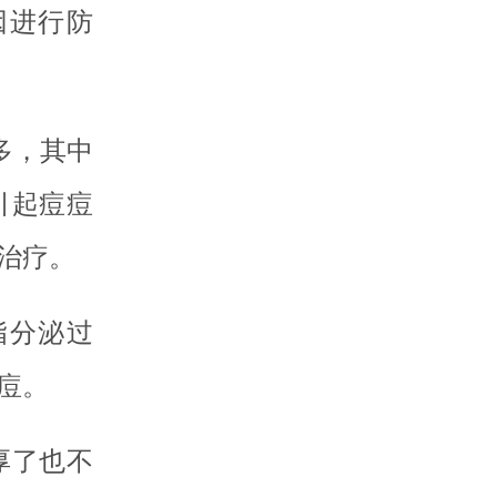
因进行防
多，其中
引起痘痘
治疗。
脂分泌过
痘。
厚了也不