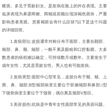
蝶斑。多见于育龄妇女。是发病在脸上的外在表现。主要
临床表现为鼻梁两侧、两颊或前额出现深褐色斑块，严重
影响患者美观。患黄褐斑会有什么症状?以下是这个问题
的详细回答。
1.发病部位:皮损通常对称分布于面部，主要在颧部、
颊部、鼻、额、颏部，一般不累及眼睑和口腔黏膜。大多
数患者的病程难以确定，可持续数月或数年。主要发生于
成年女性，尤其是育龄女性。男人也有可能发病。
2.发病类型:面部中心型常见，皮损分布于额、颊、上
唇、鼻、颏部;B型颊部病变主要位于双侧颊部和鼻部;ⅰ型
下颌骨病变主要位于下颌骨，偶尔累及颈部V形区。
3.美容损伤:此病是中青年女性面部常见的美容问题。