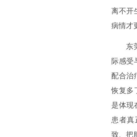
离不开
病情才
东
际感受
配合治
恢复多
是体现
患者真
致、把