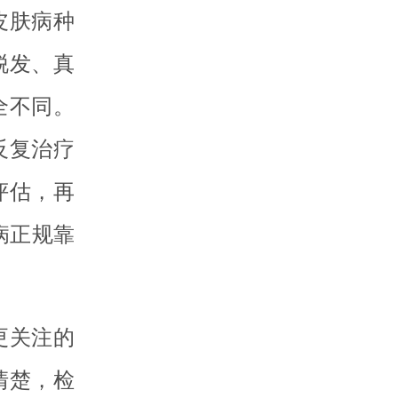
皮肤病种
脱发、真
全不同。
反复治疗
评估，再
病正规靠
更关注的
清楚，检