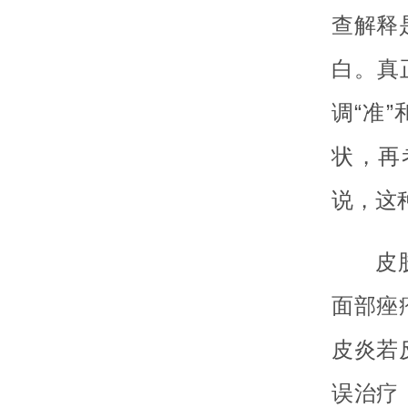
查解释
白。真
调“准
状，再
说，这
皮
面部痤
皮炎若
误治疗