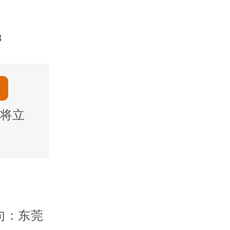
8
将立
句：东莞