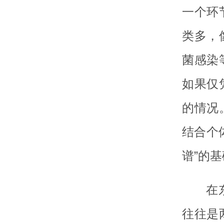
一个环
类多，
菌感染
如果仅
的情况
结合个
谱”的
在
往往是