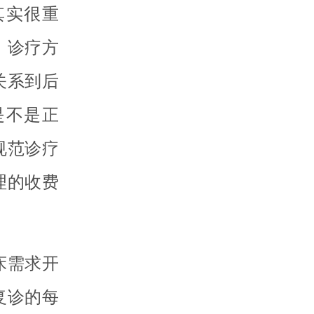
其实很重
、诊疗方
关系到后
是不是正
规范诊疗
理的收费
床需求开
复诊的每