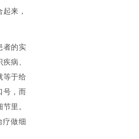
合起来，
患者的实
识疾病、
就等于给
口号，而
细节里。
治疗做细