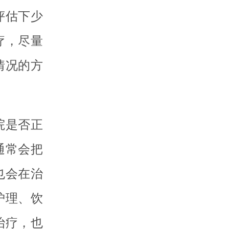
评估下少
疗，尽量
情况的方
院是否正
通常会把
也会在治
护理、饮
治疗，也