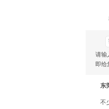
请输
即给
东莞
不