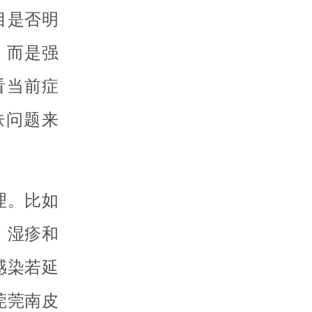
目是否明
，而是强
看当前症
肤问题来
理。比如
；湿疹和
感染若延
莞莞南皮