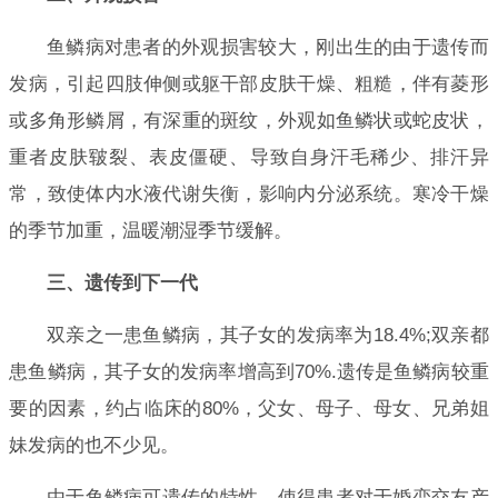
鱼鳞病对患者的外观损害较大，刚出生的由于遗传而
发病，引起四肢伸侧或躯干部皮肤干燥、粗糙，伴有菱形
或多角形鳞屑，有深重的斑纹，外观如鱼鳞状或蛇皮状，
重者皮肤皲裂、表皮僵硬、导致自身汗毛稀少、排汗异
常，致使体内水液代谢失衡，影响内分泌系统。寒冷干燥
的季节加重，温暖潮湿季节缓解。
三、遗传到下一代
双亲之一患鱼鳞病，其子女的发病率为18.4%;双亲都
患鱼鳞病，其子女的发病率增高到70%.遗传是鱼鳞病较重
要的因素，约占临床的80%，父女、母子、母女、兄弟姐
妹发病的也不少见。
由于鱼鳞病可遗传的特性，使得患者对于婚恋交友产