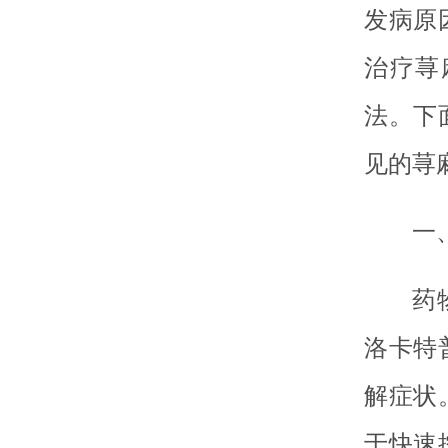
发病原
治疗荨
法。下
见的荨
一
药
洛卡特
解症状
于快速