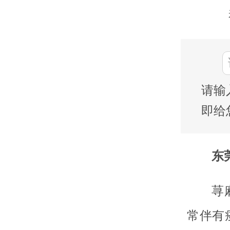
请输
即给
东莞
荨
常伴有