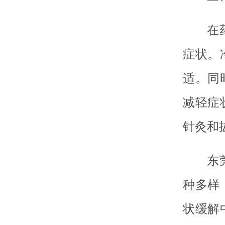
在
症状。
适。同
减轻症
针灸和
东
种多样
状缓解