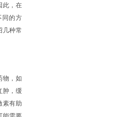
因此，在
不同的方
绍几种常
药物，如
红肿，缓
激素有助
可能需要