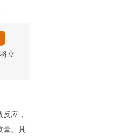
4
将立
敏反应，
质量。其