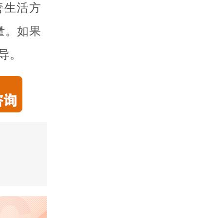
善生活方
量。如果
导。