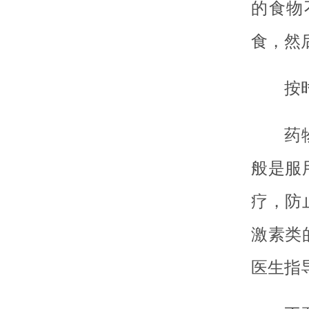
的食物
食，然
按
药
般是服
疗，防
激素类
医生指