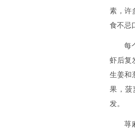
素，许
食不忌
每
虾后复
生姜和
果，菠
发。
荨