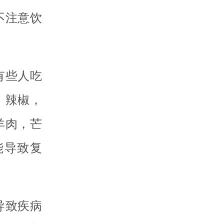
不注意饮
有些人吃
，辣椒，
羊肉，芒
能导致复
导致疾病