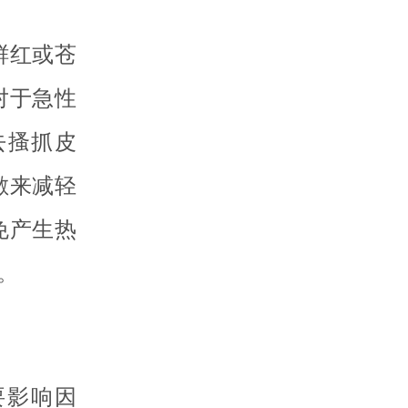
鲜红或苍
对于急性
去搔抓皮
敷来减轻
免产生热
。
要影响因