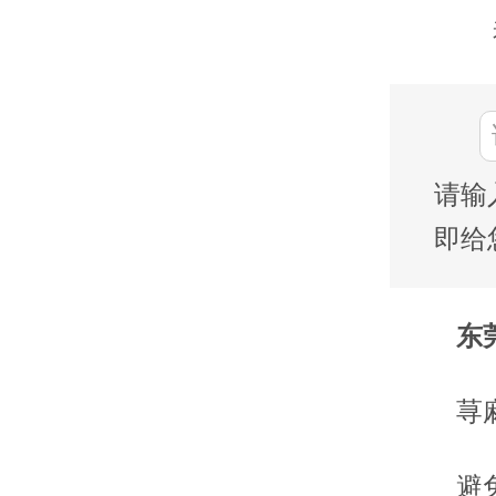
请输
即给
东莞
荨
避