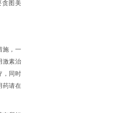
要贪图美
措施，一
用激素治
疗，同时
用药请在