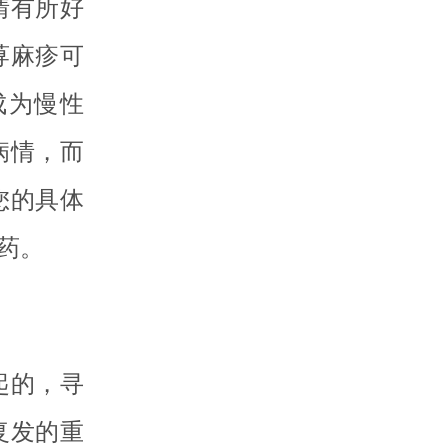
情有所好
荨麻疹可
成为慢性
病情，而
您的具体
药。
起的，寻
复发的重