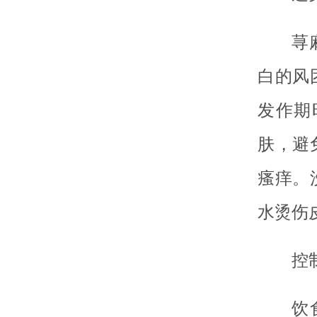
荨
白的风
发作期
肤，避
瘙痒。
水烫伤
控
饮