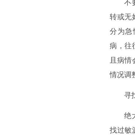
不
转或无
分为急
病，往
且病情
情况调
寻
绝
找过敏