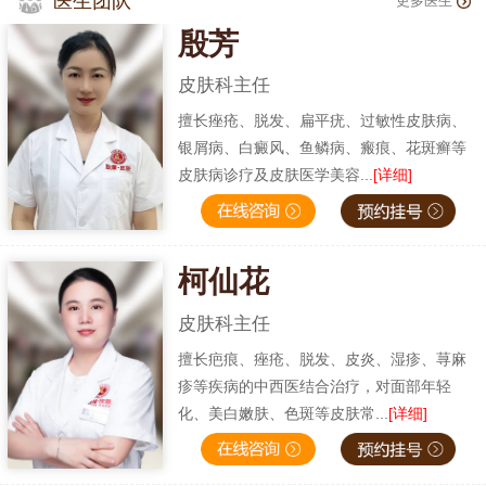
医生团队
更多医生
殷芳
皮肤科主任
擅长痤疮、脱发、扁平疣、过敏性皮肤病、
银屑病、白癜风、鱼鳞病、瘢痕、花斑癣等
皮肤病诊疗及皮肤医学美容...
[详细]
柯仙花
皮肤科主任
擅长疤痕、痤疮、脱发、皮炎、湿疹、荨麻
疹等疾病的中西医结合治疗，对面部年轻
化、美白嫩肤、色斑等皮肤常...
[详细]