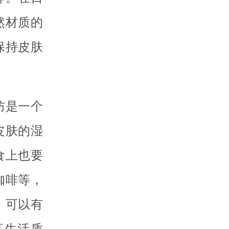
然材质的
保持皮肤
防是一个
皮肤的湿
食上也要
咖啡等，
，可以有
高生活质