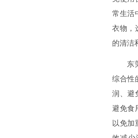
常生活
衣物，
的清洁
东
综合性
润、避
避免食
以免加
效减少