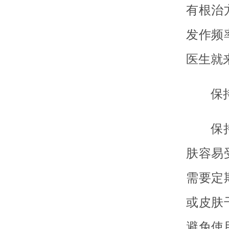
有根治
发作频
医生就
保
保
肤容易
需要定
或皮肤
避免使