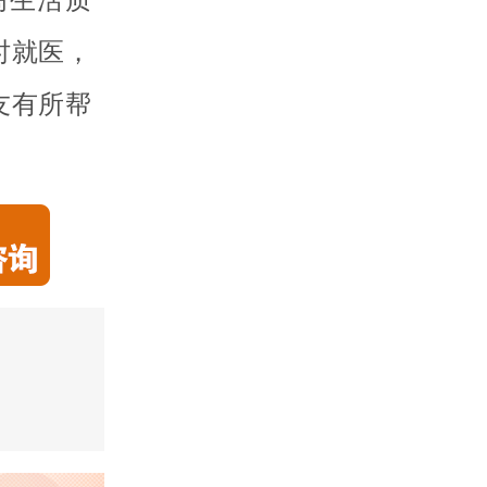
时就医，
友有所帮