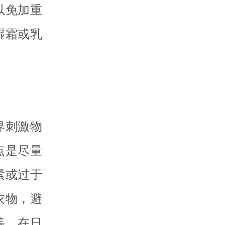
以免加重
湿霜或乳
界刺激物
点是尽量
紧或过于
衣物，避
等。在日