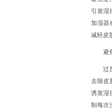
引发湿
加湿器
减轻皮
避
过
去除皮
诱发湿
制每次