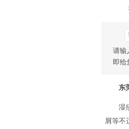
请输
即给
东莞
湿
屑等不