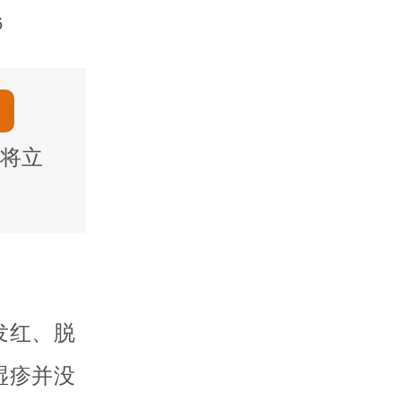
6
将立
发红、脱
湿疹并没