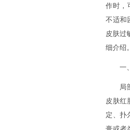
作时，
不适和
皮肤过
细介绍
一
局
皮肤红
定、扑
膏或者