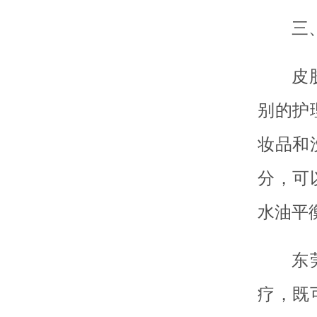
三
皮
别的护
妆品和
分，可
水油平
东
疗，既