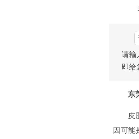
请输
即给
东莞
皮
因可能