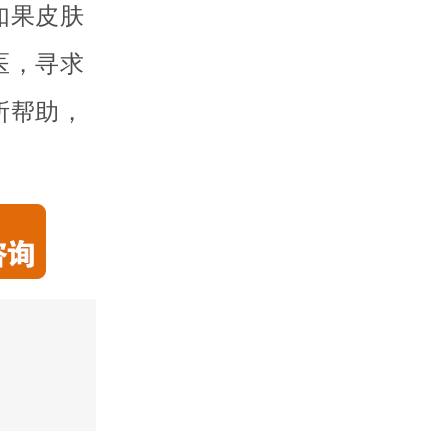
如果皮肤
医，寻求
所帮助，