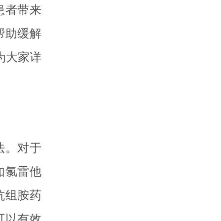
患者带来
帮助缓解
为大家详
法。对于
如氯雷他
抗组胺药
可以有效