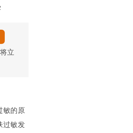
2
将立
过敏的原
肤过敏发