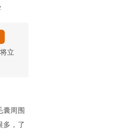
2
将立
毛囊周围
很多，了