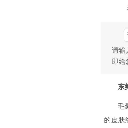
请输
即给
东莞
毛
的皮肤