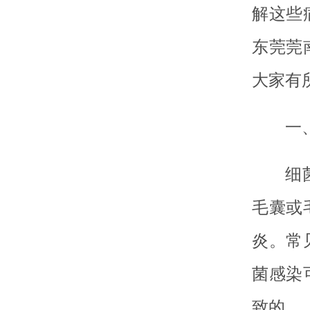
解这些
东莞莞
大家有
一
细
毛囊或
炎。常
菌感染
致的。