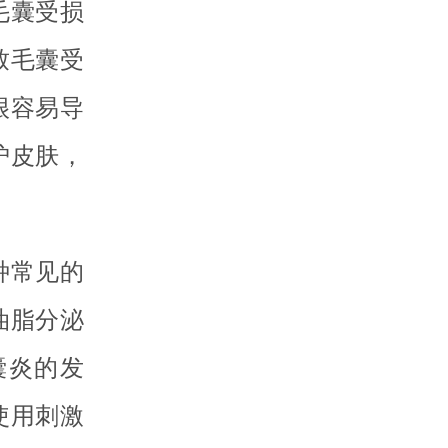
毛囊受损
致毛囊受
很容易导
护皮肤，
种常见的
油脂分泌
囊炎的发
使用刺激