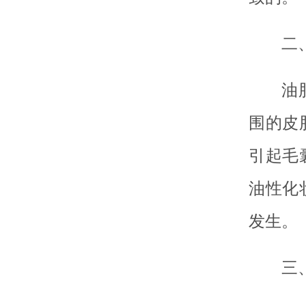
二
油
围的皮
引起毛
油性化
发生。
三