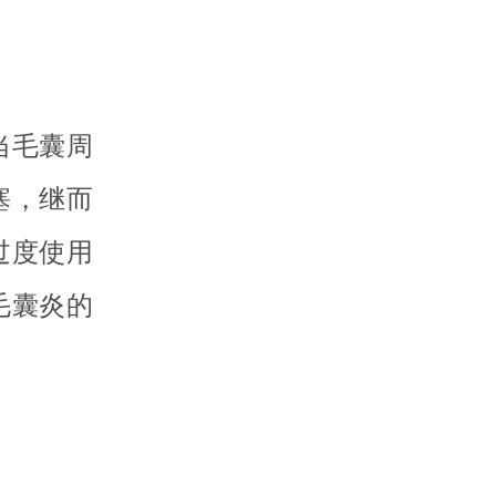
当毛囊周
塞，继而
过度使用
毛囊炎的