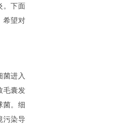
炎。下面
，希望对
细菌进入
致毛囊发
球菌。细
境污染导