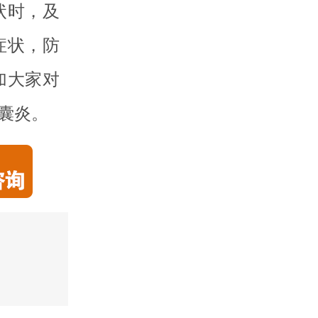
状时，及
症状，防
加大家对
囊炎。