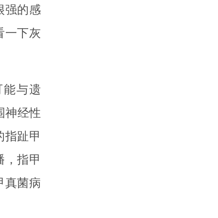
很强的感
看一下灰
可能与遗
围神经性
的指趾甲
播，指甲
甲真菌病