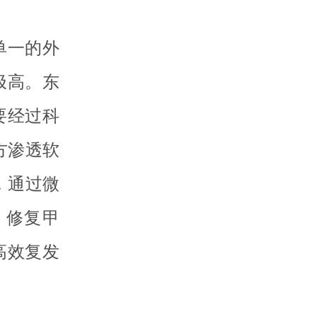
单一的外
极高。东
要经过科
方渗透软
，通过微
，修复甲
高效复发