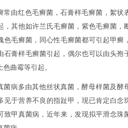
癣常由红色毛癣菌，石膏样毛癣菌，絮状
起，其他如许兰氏毛癣菌，紫色毛癣菌，
瑰色毛癣菌，同心性毛癣菌都可引起甲癣
由石膏样毛癣菌引起，偶尔也可以由头孢
土色曲霉等引起。
真菌病多由其他丝状真菌，酵母样菌及酵
多见于营养不良的指趾甲，现已肯定白念
可致甲真菌病，近年来，发现拟平滑念珠
真菌病。