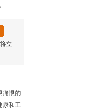
5
将立
很痛恨的
健康和工