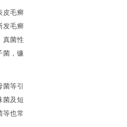
表皮毛癣
断发毛癣
，真菌性
子菌，镰
母菌等引
珠菌及短
菌等也常