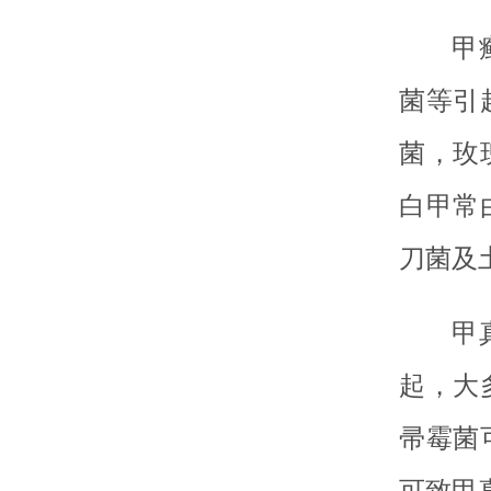
甲
菌等引
菌，玫
白甲常
刀菌及
甲
起，大
帚霉菌
可致甲