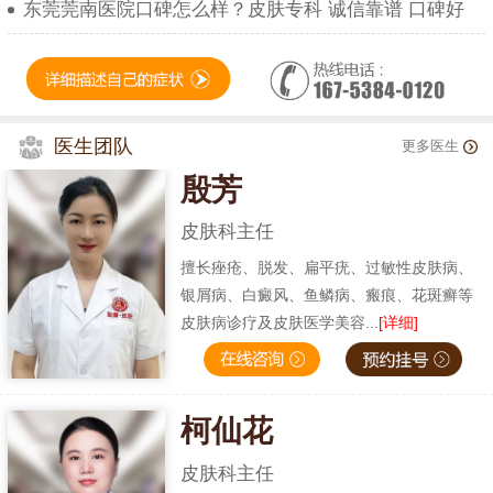
东莞莞南医院口碑怎么样？皮肤专科 诚信靠谱 口碑好
医生团队
更多医生
殷芳
皮肤科主任
擅长痤疮、脱发、扁平疣、过敏性皮肤病、
银屑病、白癜风、鱼鳞病、瘢痕、花斑癣等
皮肤病诊疗及皮肤医学美容...
[详细]
柯仙花
皮肤科主任