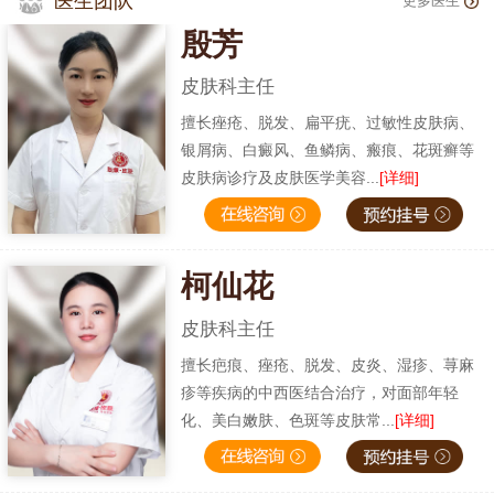
医生团队
更多医生
殷芳
皮肤科主任
擅长痤疮、脱发、扁平疣、过敏性皮肤病、
银屑病、白癜风、鱼鳞病、瘢痕、花斑癣等
皮肤病诊疗及皮肤医学美容...
[详细]
柯仙花
皮肤科主任
擅长疤痕、痤疮、脱发、皮炎、湿疹、荨麻
疹等疾病的中西医结合治疗，对面部年轻
化、美白嫩肤、色斑等皮肤常...
[详细]