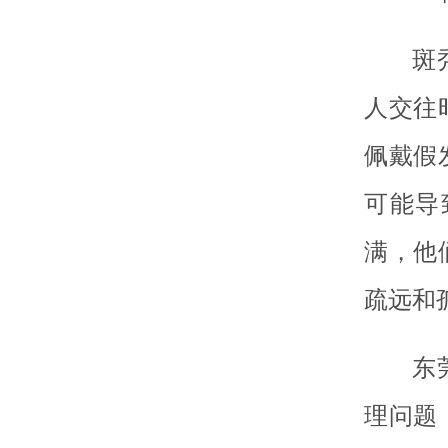
斑
人交往
佩戴假
可能导
满，他
疏远和
东
理问题