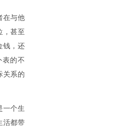
者在与他
位，甚至
金钱，还
外表的不
际关系的
是一个生
生活都带