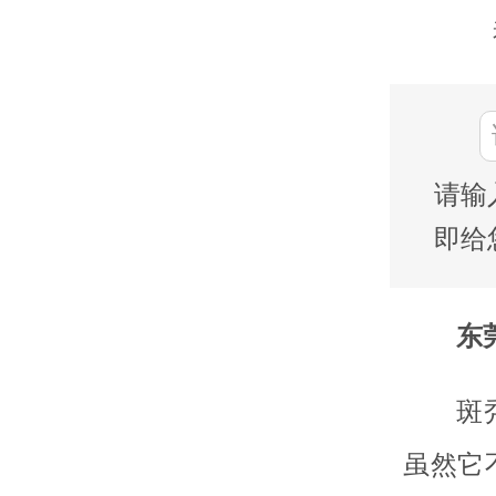
请输
即给
东莞
斑
虽然它