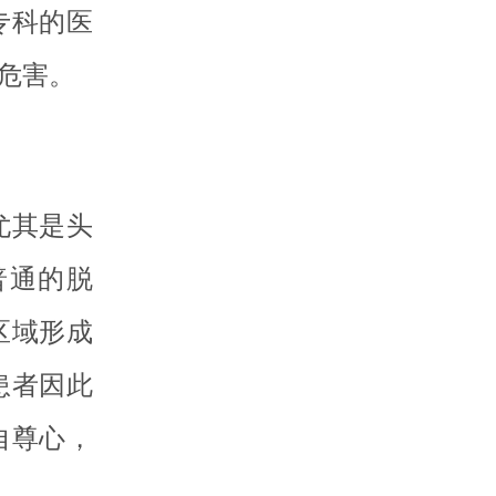
专科的医
危害。
尤其是头
普通的脱
区域形成
患者因此
自尊心，