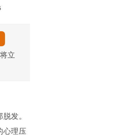
6
将立
部脱发。
的心理压