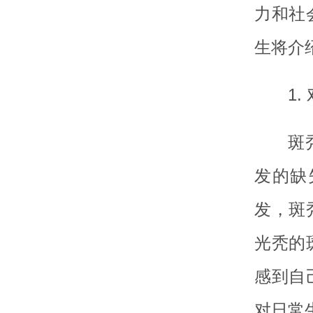
力和社
生将介
1
斑
发的缺
发，斑
光秃的
感到自
对日常