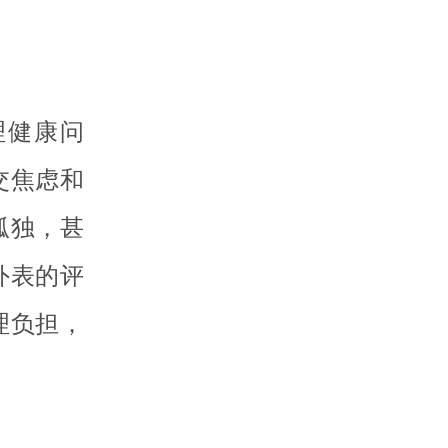
理健康问
交焦虑和
孤独，甚
外表的评
理负担，