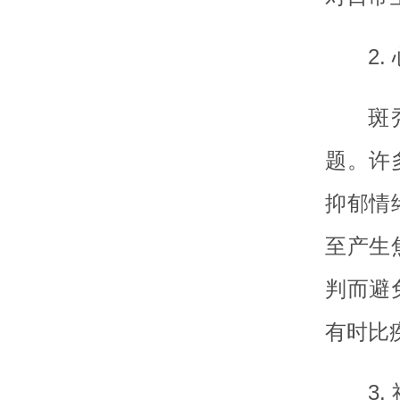
2
斑
题。许
抑郁情
至产生
判而避
有时比
3