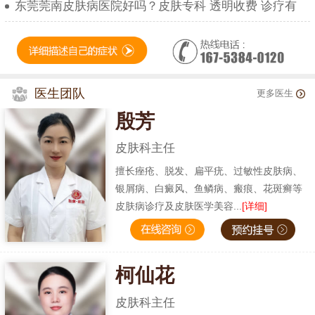
东莞莞南皮肤病医院好吗？皮肤专科 透明收费 诊疗有
医生团队
更多医生
殷芳
皮肤科主任
擅长痤疮、脱发、扁平疣、过敏性皮肤病、
银屑病、白癜风、鱼鳞病、瘢痕、花斑癣等
皮肤病诊疗及皮肤医学美容...
[详细]
柯仙花
皮肤科主任