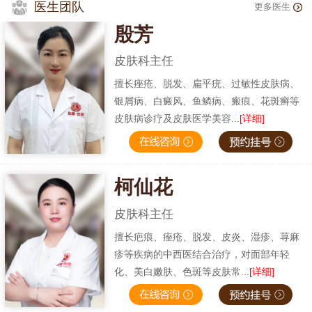
医生团队
更多医生
殷芳
皮肤科主任
擅长痤疮、脱发、扁平疣、过敏性皮肤病、
银屑病、白癜风、鱼鳞病、瘢痕、花斑癣等
皮肤病诊疗及皮肤医学美容...
[详细]
柯仙花
皮肤科主任
擅长疤痕、痤疮、脱发、皮炎、湿疹、荨麻
疹等疾病的中西医结合治疗，对面部年轻
化、美白嫩肤、色斑等皮肤常...
[详细]