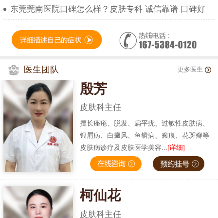
东莞莞南医院口碑怎么样？皮肤专科 诚信靠谱 口碑好
医生团队
更多医生
殷芳
皮肤科主任
擅长痤疮、脱发、扁平疣、过敏性皮肤病、
银屑病、白癜风、鱼鳞病、瘢痕、花斑癣等
皮肤病诊疗及皮肤医学美容...
[详细]
柯仙花
皮肤科主任